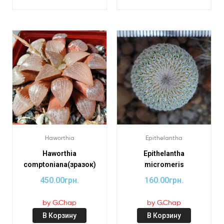
Haworthia
Epithelantha
Haworthia
Epithelantha
comptoniana(зразок)
micromeris
450.00
грн.
160.00
грн.
by G.Chap
by G.Chap
В Корзину
В Корзину