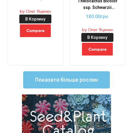
Thelocactus bicolor
ssp. Schwarzii
by Олег Яценко
(8×8)-3546B
180.00
грн.
В Корзину
by Олег Яценко
Compare
В Корзину
Compare
Показати більше рослин