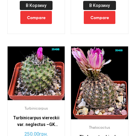
В Корзину
В Корзину
Compare
Compare
Turbinicarpus
Turbinicarpus viereckii
var. neglectus –GK
Thelocactus
(8×8)-3549B
250.00
грн.