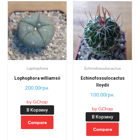
Lophophora
Echinofossulocactus
Lophophora williamsii
Echinofossulocactus
lloydii
200.00
грн.
100.00
грн.
by G.Chap
by G.Chap
В Корзину
В Корзину
Compare
Compare