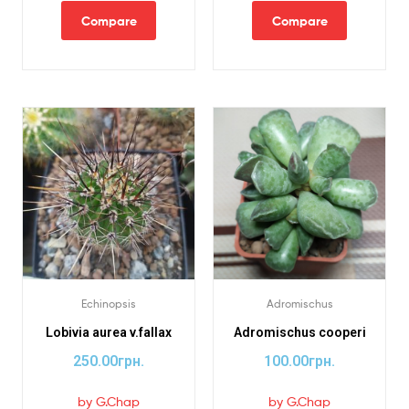
Compare
Compare
Echinopsis
Adromischus
Lobivia aurea v.fallax
Adromischus cooperi
250.00
грн.
100.00
грн.
by G.Chap
by G.Chap