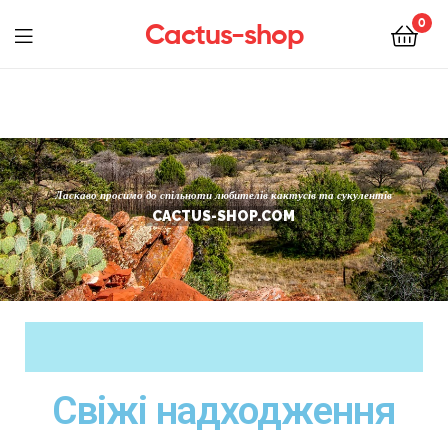
0
Cactus-shop
Ласкаво просимо до спільноти любителів кактусів та сукулентів
CACTUS-SHOP.COM
Свіжі надходження