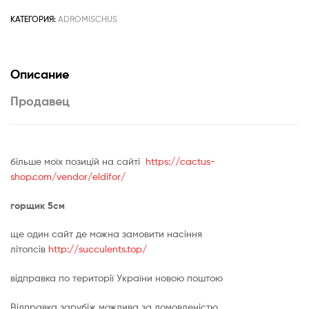
КАТЕГОРИЯ:
ADROMISCHUS
Описание
Продавец
бiльше моїх позицій на сайті
https://cactus-
shop.com/vendor/eldifor/
горщик 5см
ще один сайт де можна замовити насіння
літопсів
http://succulents.top/
відправка по території України новою поштою
Відправка зарубіж можлива за домовленістю.