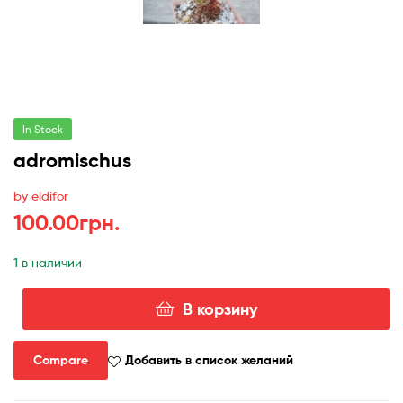
In Stock
adromischus
by eldifor
100.00
грн.
1 в наличии
В корзину
Количество
товара
adromischus
Compare
Добавить в список желаний