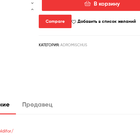
В корзину
Количество
товара
adromischus
Compare
Добавить в список желаний
cooperi
klein
poort
КАТЕГОРИЯ:
ADROMISCHUS
ние
Продавец
ldifor/