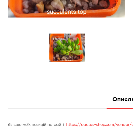
Описа
бiльше моїх позицій на сайті
https://cactus-shop.com/vendor/e