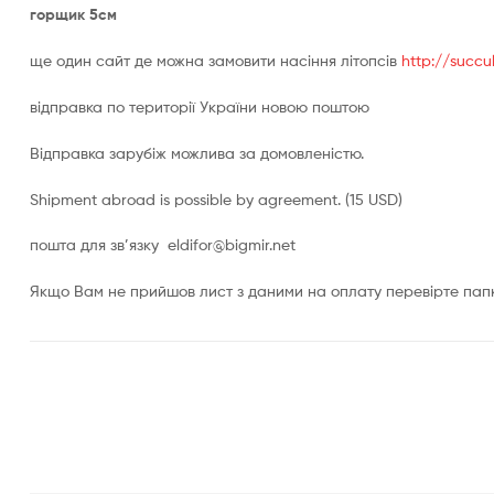
горщик 5см
ще один сайт де можна замовити насіння літопсів
http://succul
відправка по території України новою поштою
Відправка зарубіж можлива за домовленістю.
Shipment abroad is possible by agreement. (15 USD)
пошта для зв’язку eldifor@bigmir.net
Якщо Вам не прийшов лист з даними на оплату перевірте пап