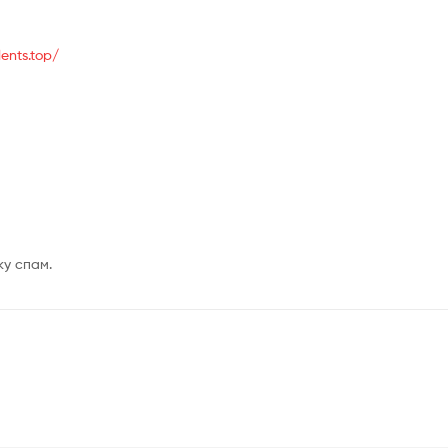
ents.top/
ку спам.