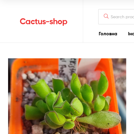
Search
for:
Cactus-shop
Головна
Ін