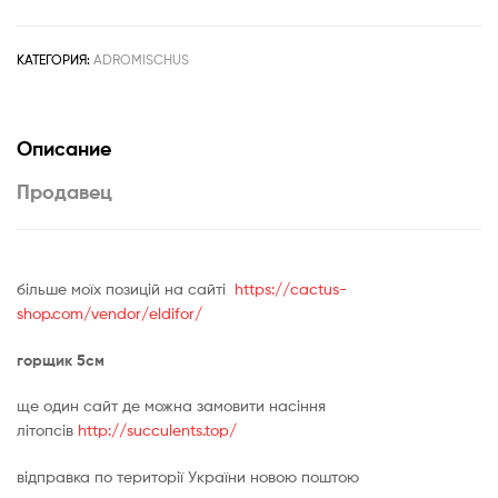
herrei
Coffe
КАТЕГОРИЯ:
ADROMISCHUS
Beans
Описание
Продавец
бiльше моїх позицій на сайті
https://cactus-
shop.com/vendor/eldifor/
горщик 5см
ще один сайт де можна замовити насіння
літопсів
http://succulents.top/
відправка по території України новою поштою