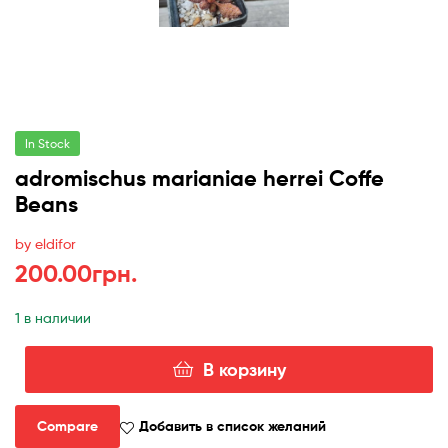
In Stock
adromischus marianiae herrei Coffe
Beans
by eldifor
200.00
грн.
1 в наличии
В корзину
Количество
товара
adromischus
Compare
Добавить в список желаний
marianiae