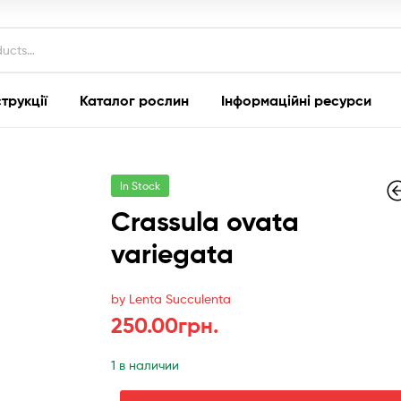
струкції
Каталог рослин
Інформаційні ресурси
In Stock
Crassula ovata
variegata
145.00
135.00
грн
грн
by Lenta Succulenta
250.00
грн.
1 в наличии