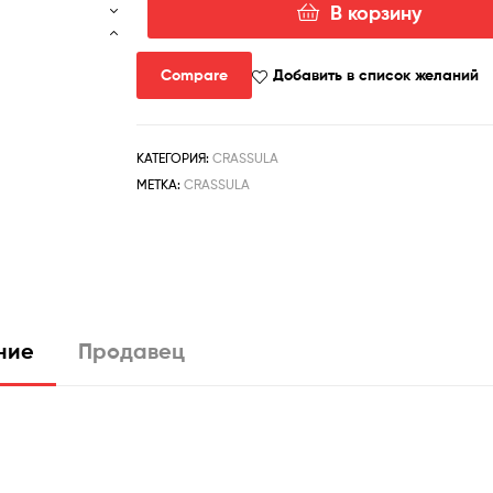
В корзину
Количество
товара
Crassula
Compare
Добавить в список желаний
ovata
variegata
КАТЕГОРИЯ:
CRASSULA
МЕТКА:
CRASSULA
ние
Продавец