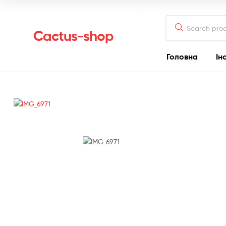
Search
for:
Cactus-shop
Головна
Ін