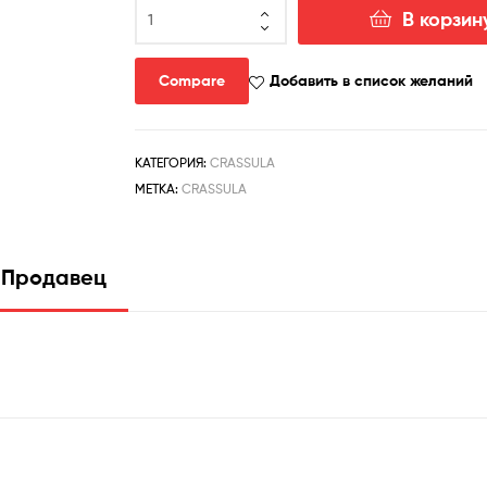
Количество
В корзин
товара
crassula
tecta
Compare
Добавить в список желаний
hybrid
КАТЕГОРИЯ:
CRASSULA
МЕТКА:
CRASSULA
Продавец