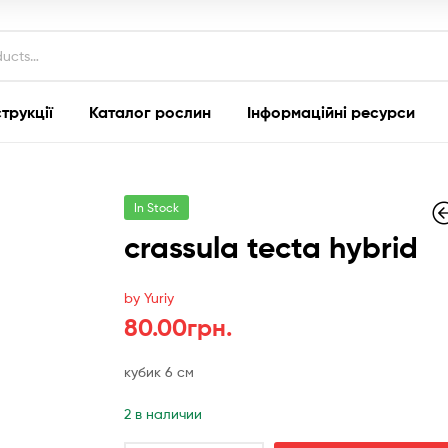
струкції
Каталог рослин
Інформаційні ресурси
In Stock
crassula tecta hybrid
100.00
гр
by Yuriy
90.00
грн
80.00
грн.
кубик 6 см
2 в наличии