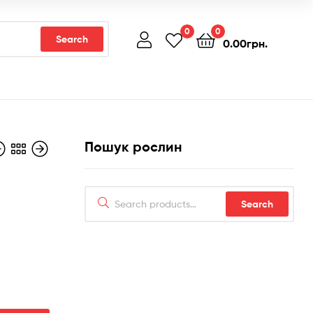
0
0
Search
0.00
грн.
Пошук рослин
Search
н.
Search
for:
.