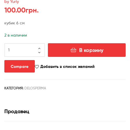
by Yuriy
100.00
грн.
кубик 6 см
2 в наличии
Количество
В корзину
товара
delosperma
harazianum
Compare
Добавить в список желаний
КАТЕГОРИЯ:
DELOSPERMA
Продавец