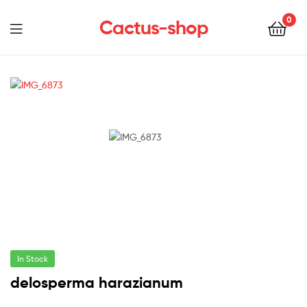
0
Cactus-shop
Menu
In Stock
delosperma harazianum