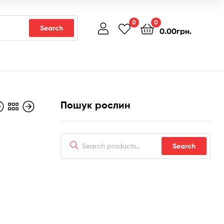
0
0
Search
0.00
грн.
Пошук рослин
Search
н.
Search
for:
н.