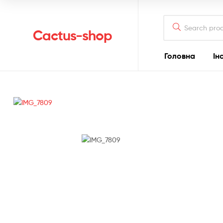
Search
for:
Cactus-shop
Головна
Ін