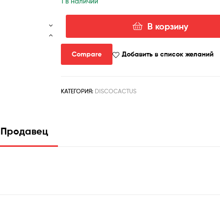
1 в наличии
В корзину
Количество
товара
discocactus
Compare
Добавить в список желаний
crystallophilus
КАТЕГОРИЯ:
DISCOCACTUS
Продавец