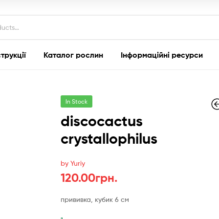
струкції
Каталог рослин
Інформаційні ресурси
In Stock
discocactus
crystallophilus
280.00
гр
300.00
гр
by Yuriy
120.00
грн.
прививка, кубик 6 см