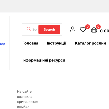
Search
0
0
Search
0.0
for:
Головна
Інструкції
Каталог рослин
hop
Інформаційні ресурси
На сайте
возникла
критическая
ошибка.