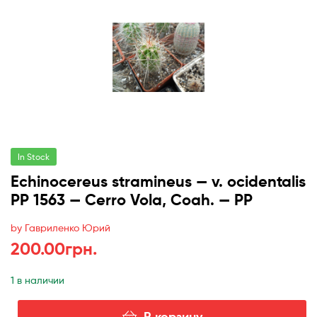
In Stock
Echinocereus stramineus — v. ocidentalis
PP 1563 — Cerro Vola, Coah. — PP
by Гавриленко Юрий
200.00
грн.
1 в наличии
В корзину