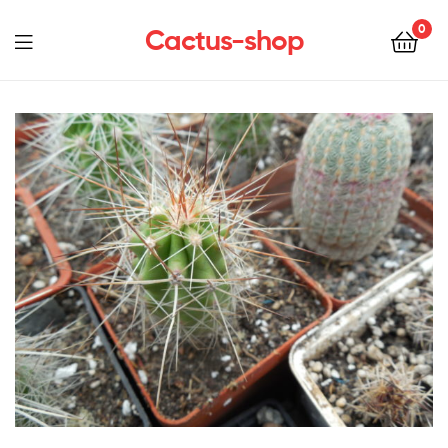
0
Cactus-shop
Menu