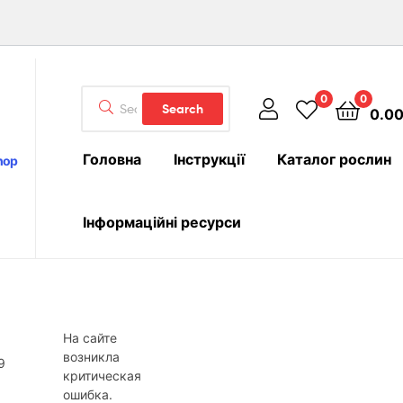
Search
0
0
Search
0.0
for:
Головна
Інструкції
Каталог рослин
hop
Інформаційні ресурси
На сайте
возникла
критическая
ошибка.