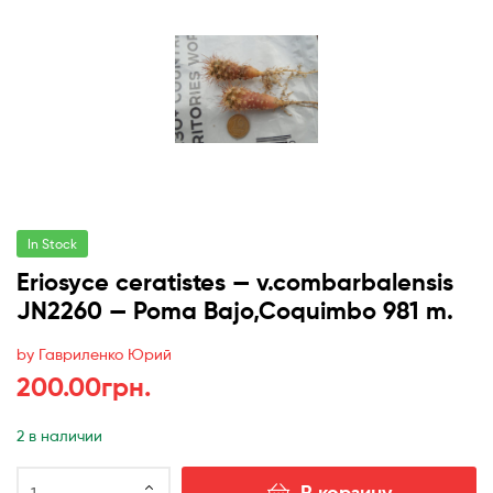
In Stock
Eriosyce ceratistes — v.combarbalensis
JN2260 — Poma Bajo,Coquimbo 981 m.
by Гавриленко Юрий
200.00
грн.
2 в наличии
Количество
В корзину