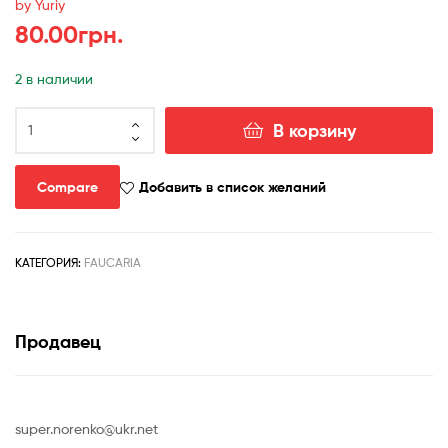
by Yuriy
80.00
грн.
2 в наличии
Количество
В корзину
товара
faucaria
candida
Compare
Добавить в список желаний
10
семян
КАТЕГОРИЯ:
FAUCARIA
Продавец
super.norenko@ukr.net