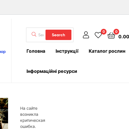
Search
0
0
Search
0.0
for:
Головна
Інструкції
Каталог рослин
hop
Інформаційні ресурси
На сайте
возникла
критическая
ошибка.