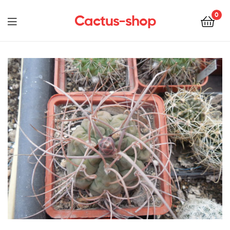
0
Cactus-shop
Menu