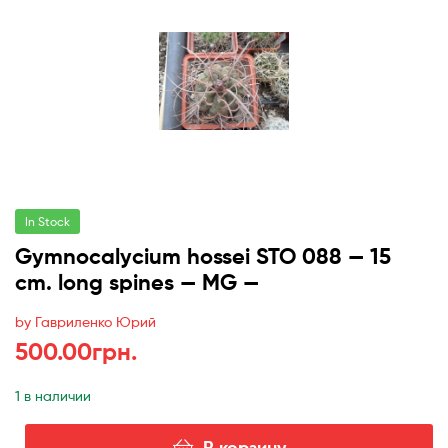
In Stock
Gymnocalycium hossei STO 088 — 15
cm. long spines — MG —
by Гавриленко Юрий
500.00
грн.
1 в наличии
В корзину