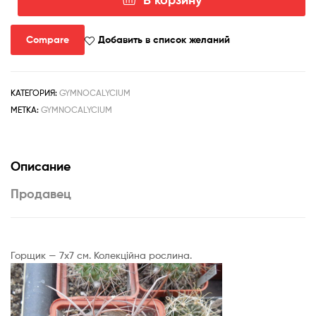
Количество
товара
Gymnocalycium
Compare
Добавить в список желаний
hossei
STO
088
КАТЕГОРИЯ:
GYMNOCALYCIUM
-
МЕТКА:
GYMNOCALYCIUM
15
cm.
long
spines
Описание
-
Продавец
MG
-
Горщик — 7х7 см. Колекційна рослина.