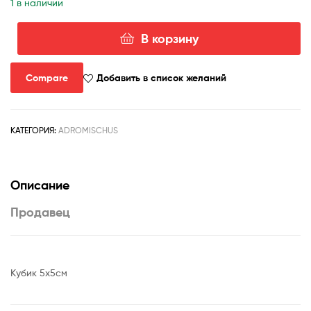
1 в наличии
В корзину
Количество
товара
Adromischus-
Compare
Добавить в список желаний
marianiae-
Herrei-
Kourkammaberg-
КАТЕГОРИЯ:
ADROMISCHUS
3.
Описание
Продавец
Кубик 5х5см