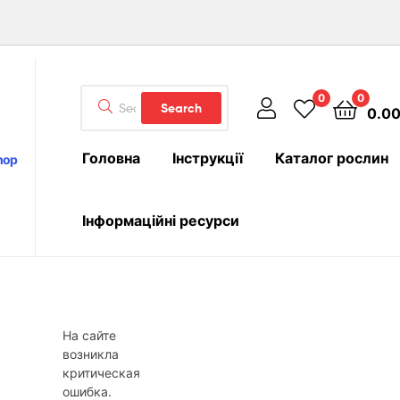
Search
0
0
Search
0.0
for:
Головна
Інструкції
Каталог рослин
hop
Інформаційні ресурси
На сайте
возникла
критическая
ошибка.