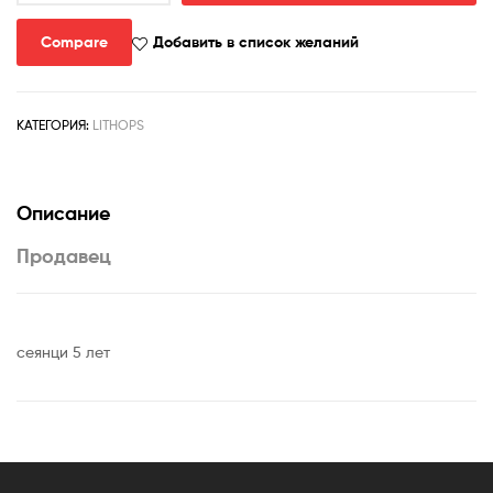
1616.2
lithops
Compare
Добавить в список желаний
hookeri
c155
КАТЕГОРИЯ:
LITHOPS
Описание
Продавец
сеянци 5 лет