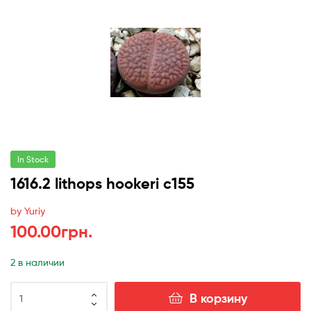
In Stock
1616.2 lithops hookeri c155
by Yuriy
100.00
грн.
2 в наличии
Количество
В корзину
товара