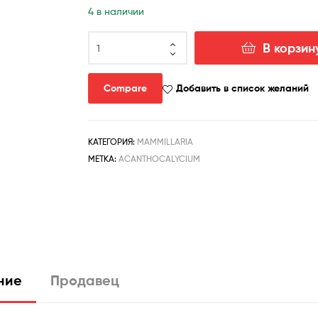
4 в наличии
Количество
В корзин
товара
Acanthocalycium
violaceum
Compare
Добавить в список желаний
P204-
seeds-
семена-
КАТЕГОРИЯ:
MAMMILLARIA
s
МЕТКА:
ACANTHOCALYCIUM
ние
Продавец