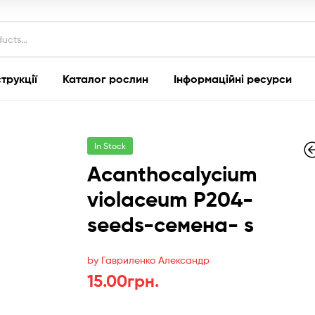
струкції
Каталог рослин
Інформаційні ресурси
In Stock
Acanthocalycium
violaceum P204-
seeds-семена- s
10.00
15.00
грн.
грн.
by Гавриленко Александр
15.00
грн.