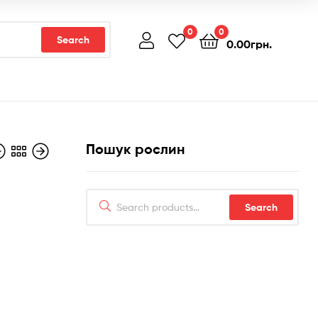
0
0
Search
0.00
грн.
Пошук рослин
Search
Search
for: