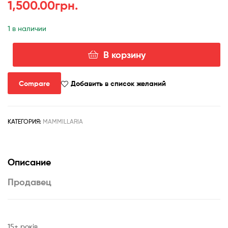
1,500.00
грн.
1 в наличии
В корзину
Количество
товара
Mammillaria
Compare
Добавить в список желаний
hahniana
-
cube-
КАТЕГОРИЯ:
MAMMILLARIA
9cm-
Описание
Продавец
15+ років