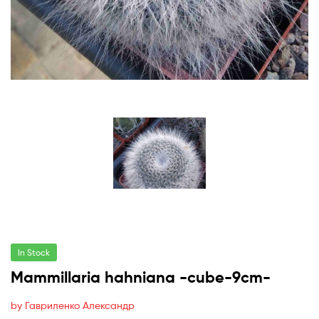
In Stock
Mammillaria hahniana -cube-9cm-
by Гавриленко Александр