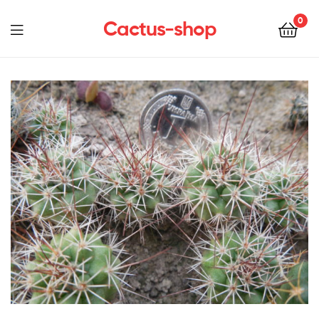
0
Cactus-shop
Menu