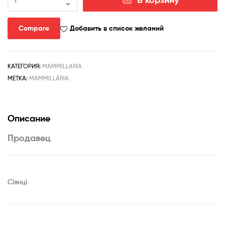
товара
Mammillaria
tayloriorum
Compare
Добавить в список желаний
-
Isla
san
КАТЕГОРИЯ:
MAMMILLARIA
Pedro,
МЕТКА:
MAMMILLARIA
Nolasco
Описание
Продавец
Сіянці