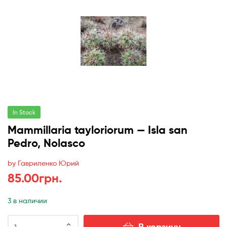
In Stock
Mammillaria tayloriorum — Isla san
Pedro, Nolasco
by Гавриленко Юрий
85.00
грн.
3 в наличии
Количество
В корзину