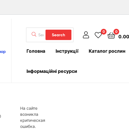
Search
0
0
Search
0.0
for:
Головна
Інструкції
Каталог рослин
hop
Інформаційні ресурси
На сайте
возникла
критическая
ошибка.