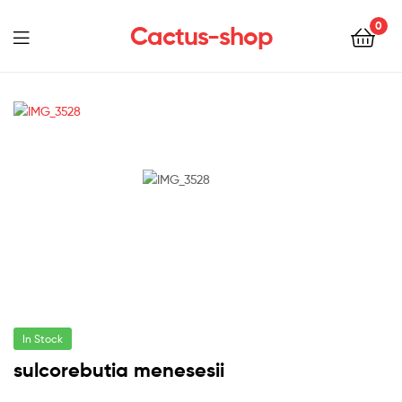
0
Cactus-shop
Menu
In Stock
sulcorebutia menesesii