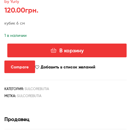
by Yuriy
120.00
грн.
кубик 6 см
1 в наличии
В корзину
Количество
товара
sulcorebutia
Compare
Добавить в список желаний
menesesii
КАТЕГОРИЯ:
SULCOREBUTIA
МЕТКА:
SULCOREBUTIA
Продавец