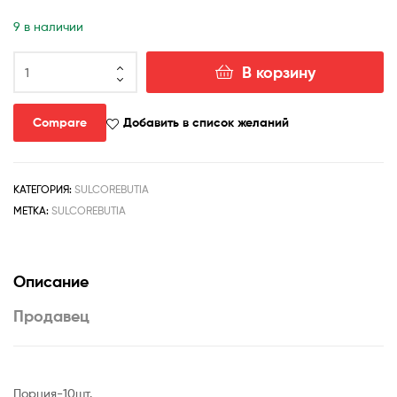
9 в наличии
Количество
В корзину
товара
Sulcorebutia
tiraquensis
Compare
Добавить в список желаний
v.bicolorispina
KK809-
seeds-
КАТЕГОРИЯ:
SULCOREBUTIA
s
МЕТКА:
SULCOREBUTIA
Описание
Продавец
Порция-10шт.