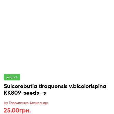
In Stock
Sulcorebutia tiraquensis v.bicolorispina
KK809-seeds- s
by Гавриленко Александр
25.00
грн.