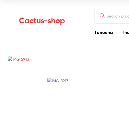
Search
for:
Cactus-shop
Головна
Ін