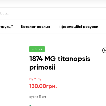
струкції
Каталог рослин
Інформаційні ресурси
In Stock
1874 MG titanopsis
primosii
130.00
130.00
гр
гр
by Yuriy
130.00
грн.
кубик 5 см