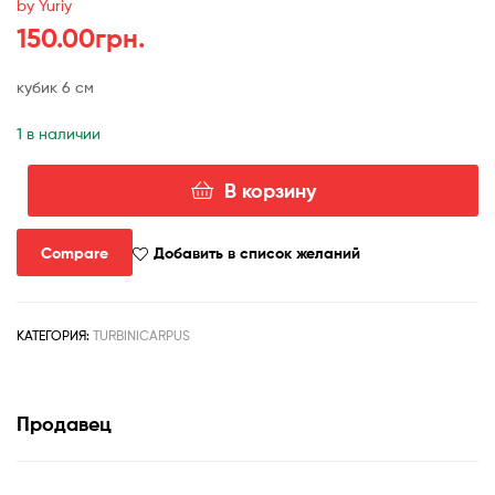
by Yuriy
150.00
грн.
кубик 6 см
1 в наличии
В корзину
Количество
товара
turbinicarpus
Compare
Добавить в список желаний
lophophoroides
Villa
Jares
КАТЕГОРИЯ:
TURBINICARPUS
Продавец