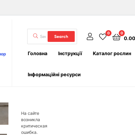
Search
0
0
Search
0.0
for:
Головна
Інструкції
Каталог рослин
hop
Інформаційні ресурси
На сайте
возникла
критическая
ошибка.