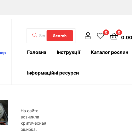
Search
0
0
Search
0.0
for:
Головна
Інструкції
Каталог рослин
hop
Інформаційні ресурси
На сайте
возникла
критическая
ошибка.