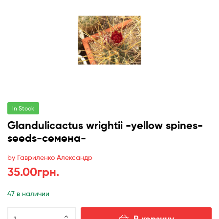
In Stock
Glandulicactus wrightii -yellow spines-
seeds-семена-
by Гавриленко Александр
35.00
грн.
47 в наличии
Количество
В корзину