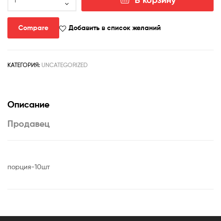
товара
Glandulicactus
wrightii
Compare
Добавить в список желаний
-
yellow
spines-
КАТЕГОРИЯ:
UNCATEGORIZED
seeds-
семена-
Описание
Продавец
порция-10шт