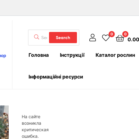
Search
0
0
Search
0.0
for:
Головна
Інструкції
Каталог рослин
hop
Інформаційні ресурси
На сайте
возникла
критическая
ошибка.