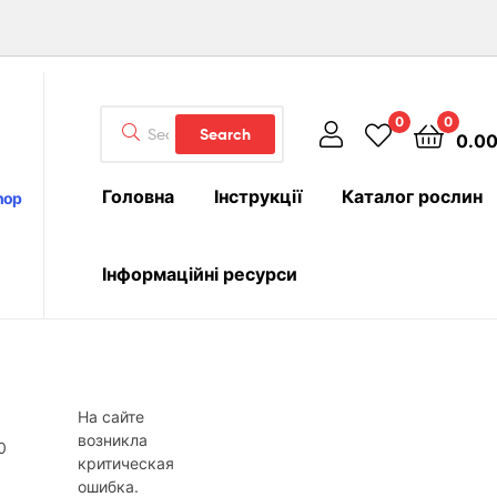
Search
0
0
Search
0.0
for:
Головна
Інструкції
Каталог рослин
hop
Інформаційні ресурси
На сайте
возникла
критическая
ошибка.