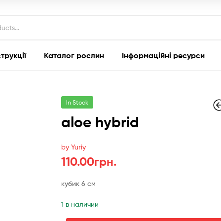
струкції
Каталог рослин
Інформаційні ресурси
In Stock
aloe hybrid
by Yuriy
130.00
100.00
гр
гр
110.00
грн.
кубик 6 см
1 в наличии