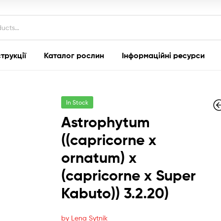
струкції
Каталог рослин
Інформаційні ресурси
In Stock
Astrophytum
((capricorne x
ornatum) х
300.00
150.00
гр
гр
(capricorne x Super
Kabuto)) 3.2.20)
by Lena Sytnik