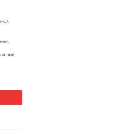
ина).
теля.
тронный