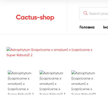
Search
for:
Cactus-shop
Головна
Ін