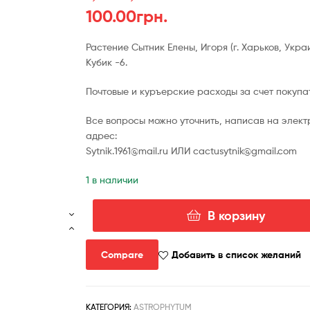
100.00
грн.
Растение Сытник Елены, Игоря (г. Харьков, Укра
Кубик -6.
Почтовые и куръерские расходы за счет покупа
Все вопросы можно уточнить, написав на элек
адрес:
Sytnik.1961@mail.ru ИЛИ cactusytnik@gmail.com
1 в наличии
В корзину
Количество
товара
Astrophytum
Compare
Добавить в список желаний
((capricorne
x
ornatum)
КАТЕГОРИЯ:
ASTROPHYTUM