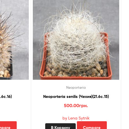
Neoporteria
.6с.16)
Neoporteria senilis (Чехия)(21.6с.15)
500.00
грн.
by Lena Sytnik
mpare
В Корзину
Compare