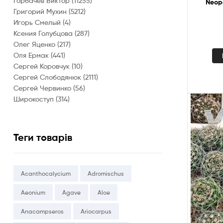
Горбачев Виктор
(11255)
Neopo
Григорий Мухин
(5212)
Игорь Смелый
(4)
Ксения Голубцова
(287)
Олег Яценко
(217)
Оля Ермак
(441)
Сергей Коровчук
(10)
Сергей Слободянюк
(2111)
Сергей Червинко
(56)
Широкоступ
(314)
Теги товарів
Acanthocalycium
Adromischus
Aeonium
Agave
Aloe
Anacampseros
Ariocarpus