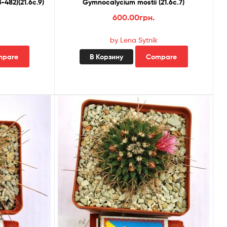
482)(21.6с.9)
Gymnocalycium mostii (21.6с.7)
600.00
грн.
by Lena Sytnik
mpare
В Корзину
Compare