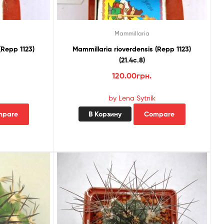
Mammillaria
(Repp 1123)
Mammillaria rioverdensis (Repp 1123)
(21.4с.8)
120.00
грн.
by Lena Sytnik
mpare
В Корзину
Compare