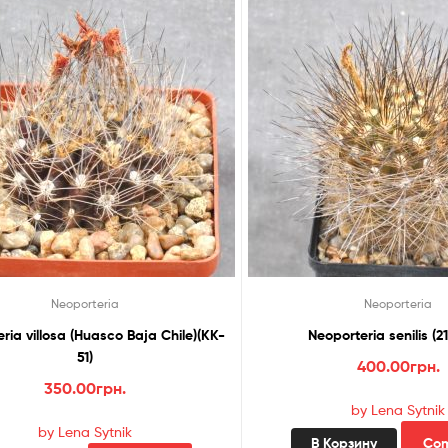
Neoporteria
Neoporteria
ria villosa (Huasco Baja Chile)(KK-
Neoporteria senilis (21
51)
400.00
грн.
350.00
грн.
by Lena Sytnik
by Lena Sytnik
В Корзину
Co