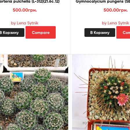
rteria pulchella (L-312)(21.6с.12)
Gymnocalycium pungens (SB-
500.00
грн.
500.00
грн.
by Lena Sytnik
by Lena Sytnik
В Корзину
Compare
В Корзину
Co