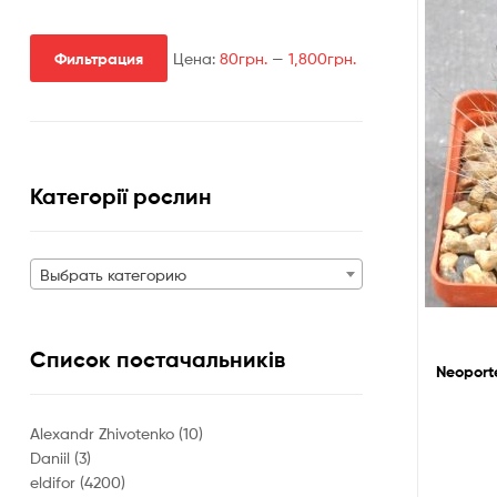
Фильтрация
Цена:
80грн.
—
1,800грн.
Минимальная
Максимальная
цена
цена
Категорії рослин
Выбрать категорию
Список постачальників
Neoporte
Alexandr Zhivotenko
(10)
Daniil
(3)
eldifor
(4200)