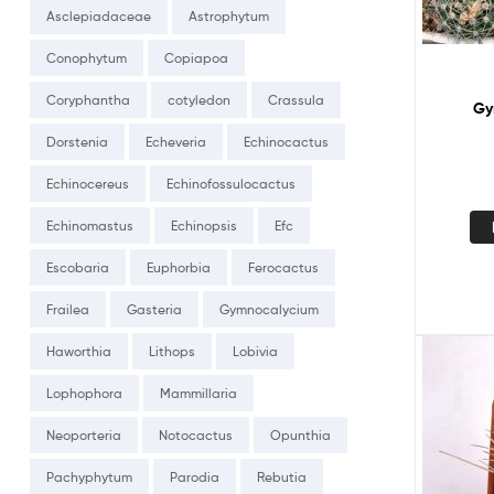
Asclepiadaceae
Astrophytum
Conophytum
Copiapoa
Coryphantha
cotyledon
Crassula
Gy
Dorstenia
Echeveria
Echinocactus
Echinocereus
Echinofossulocactus
Echinomastus
Echinopsis
Efc
Escobaria
Euphorbia
Ferocactus
Frailea
Gasteria
Gymnocalycium
Haworthia
Lithops
Lobivia
Lophophora
Mammillaria
Neoporteria
Notocactus
Opunthia
Pachyphytum
Parodia
Rebutia