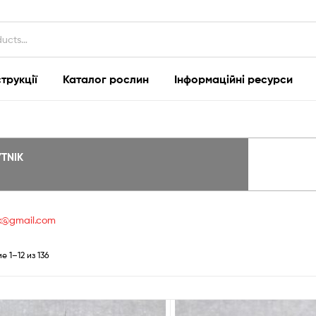
струкції
Каталог рослин
Інформаційні ресурси
YTNIK
ik@gmail.com
Сортировка:
 1–12 из 136
самые
недавние