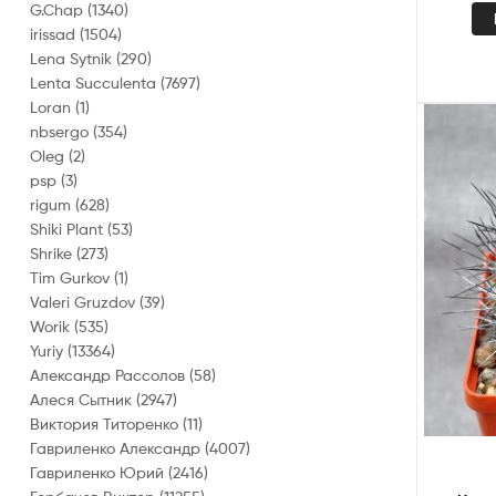
G.Chap
(1340)
irissad
(1504)
Lena Sytnik
(290)
Lenta Succulenta
(7697)
Loran
(1)
nbsergo
(354)
Oleg
(2)
psp
(3)
rigum
(628)
Shiki Plant
(53)
Shrike
(273)
Tim Gurkov
(1)
Valeri Gruzdov
(39)
Worik
(535)
Yuriy
(13364)
Александр Рассолов
(58)
Алеся Сытник
(2947)
Виктория Титоренко
(11)
Гавриленко Александр
(4007)
Гавриленко Юрий
(2416)