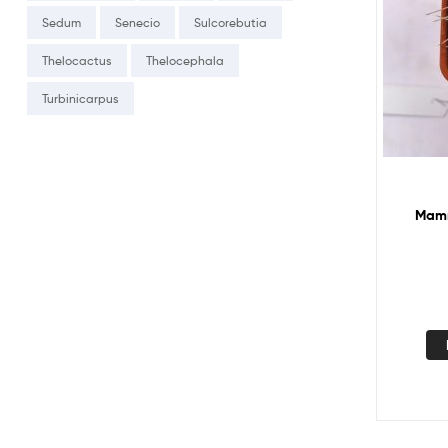
Sedum
Senecio
Sulcorebutia
Thelocactus
Thelocephala
Turbinicarpus
Mammi