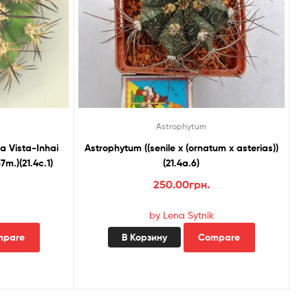
Astrophytum
a Vista-Inhai
Astrophytum ((senile x (ornatum x asterias))
m.)(21.4с.1)
(21.4а.6)
250.00
грн.
by Lena Sytnik
mpare
В Корзину
Compare