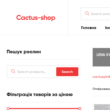
Search
for:
Cactus-shop
Головна
Ін
Пошук рослин
LENA S
Search
Search
for:
cactusytn
Отображение
Фільтрація товарів за ціною