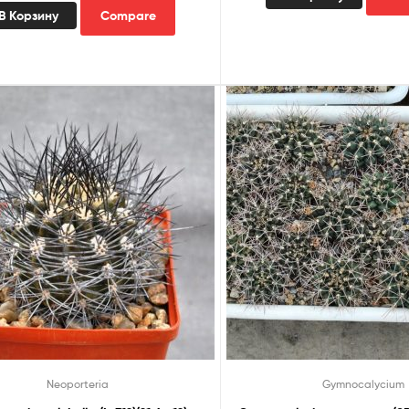
В Корзину
Compare
Neoporteria
Gymnocalycium