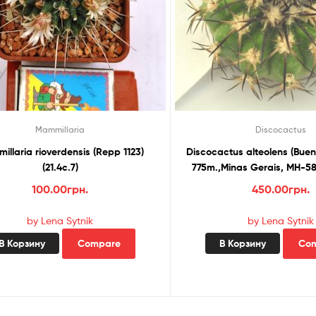
Mammillaria
Discocactus
llaria rioverdensis (Repp 1123)
Discocactus alteolens (Buen
(21.4с.7)
775m.,Minas Gerais, MH-587
100.00
грн.
450.00
грн.
by Lena Sytnik
by Lena Sytnik
В Корзину
Compare
В Корзину
Co