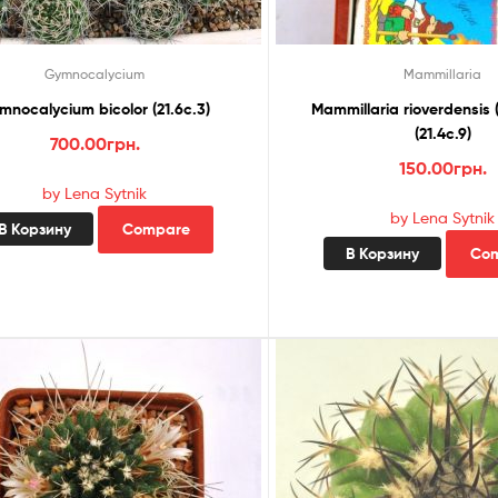
Gymnocalycium
Mammillaria
mnocalycium bicolor (21.6с.3)
Mammillaria rioverdensis 
(21.4с.9)
700.00
грн.
150.00
грн.
by Lena Sytnik
by Lena Sytnik
В Корзину
Compare
В Корзину
Co