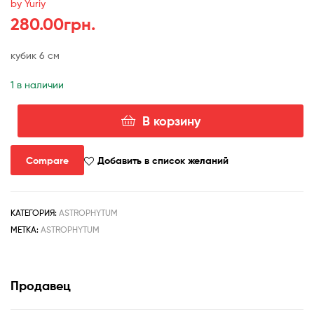
by Yuriy
280.00
грн.
кубик 6 см
1 в наличии
В корзину
Количество
товара
astrophytum
Compare
Добавить в список желаний
ornatum
fukuryu
КАТЕГОРИЯ:
ASTROPHYTUM
МЕТКА:
ASTROPHYTUM
Продавец