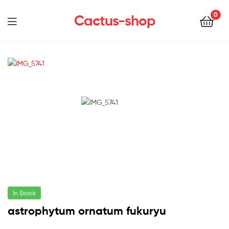
0
Cactus-shop
Menu
In Stock
astrophytum ornatum fukuryu