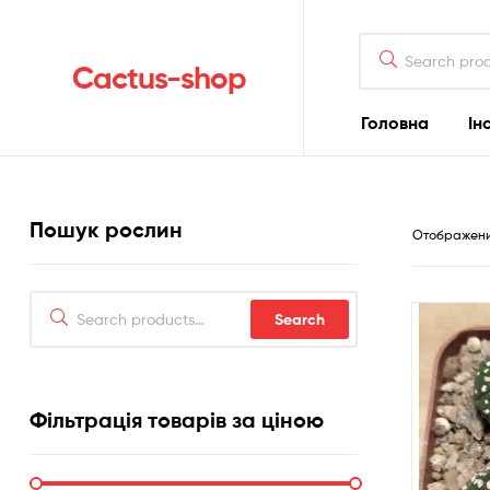
Search
for:
Cactus-shop
Головна
Ін
Пошук рослин
Отображение
Search
Search
for:
Фільтрація товарів за ціною