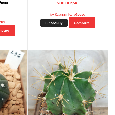
ferox
900.00
грн.
by Ксения Голубцова
ова
В Корзину
Compare
mpare