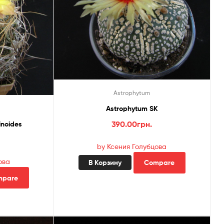
Astrophytum
Astrophytum SK
390.00
грн.
inoides
by Ксения Голубцова
ова
В Корзину
Compare
mpare