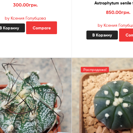
Astrophytum senile 
300.00
грн.
850.00
грн.
by Ксения Голубцова
by Ксения Голубц
В Корзину
Compare
В Корзину
Co
Распродажа!