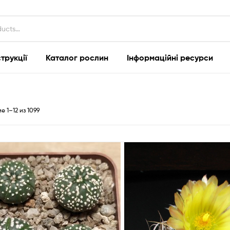
струкції
Каталог рослин
Інформаційні ресурси
Сортировка:
 1–12 из 1099
самые
недавние