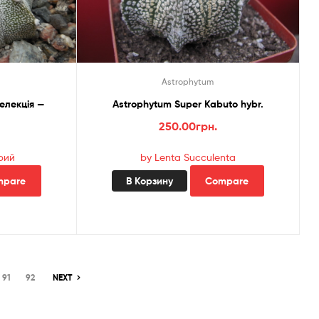
Astrophytum
елекція —
Astrophytum Super Kabuto hybr.
250.00
грн.
рий
by Lenta Succulenta
mpare
В Корзину
Compare
91
92
NEXT