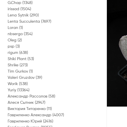
G.Chap
(1348)
irissad
(1504)
Lena Sytnik
(290)
Lenta Succulenta
(7697)
Loran
(1)
nbsergo
(354)
Oleg
(2)
psp
(3)
rigum
(638)
Shiki Plant
(53)
Shrike
(273)
Tim Gurkov
(1)
Valeri Gruzdov
(39)
Worik
(538)
Yuriy
(13364)
Александр Рассолов
(58)
Алеся Сытник
(2947)
Виктория Титоренко
(11)
Гавриленко Александр
(4007)
Гавриленко Юрий
(2416)