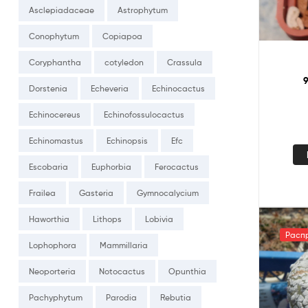
Asclepiadaceae
Astrophytum
Conophytum
Copiapoa
Coryphantha
cotyledon
Crassula
9
Dorstenia
Echeveria
Echinocactus
Echinocereus
Echinofossulocactus
Echinomastus
Echinopsis
Efc
Escobaria
Euphorbia
Ferocactus
Frailea
Gasteria
Gymnocalycium
Haworthia
Lithops
Lobivia
Расп
Lophophora
Mammillaria
Neoporteria
Notocactus
Opunthia
Pachyphytum
Parodia
Rebutia