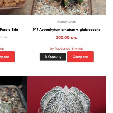
Astrophytum
Purple Skin’
947 Astrophytum ornatum v. glabrescens
начальная
ая
0
грн.
300.00
грн.
тор
by Горбачев Виктор
вляла
грн..
грн..
mpare
В Корзину
Compare