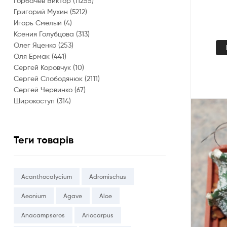
Горбачев Виктор
(11255)
Григорий Мухин
(5212)
Игорь Смелый
(4)
Ксения Голубцова
(313)
Олег Яценко
(253)
Оля Ермак
(441)
Сергей Коровчук
(10)
Сергей Слободянюк
(2111)
Сергей Червинко
(67)
Широкоступ
(314)
Теги товарів
Acanthocalycium
Adromischus
Aeonium
Agave
Aloe
Anacampseros
Ariocarpus