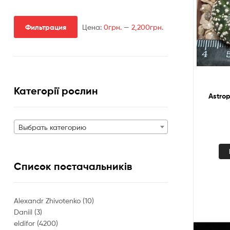
Фильтрация
Цена:
0грн.
—
2,200грн.
Минимальная
Максимальная
цена
цена
Категорії рослин
Astrop
Выбрать категорию
Список постачальників
Alexandr Zhivotenko
(10)
Daniil
(3)
eldifor
(4200)