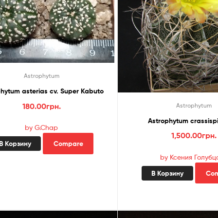
Astrophytum
hytum asterias cv. Super Kabuto
180.00
грн.
Astrophytum
Astrophytum crassisp
by G.Chap
1,500.00
грн.
В Корзину
Compare
by Ксения Голубц
В Корзину
Co