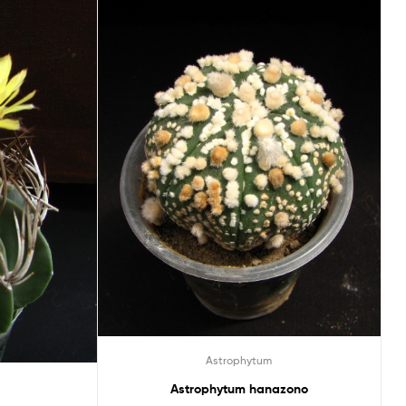
Astrophytum
Astrophytum hanazono