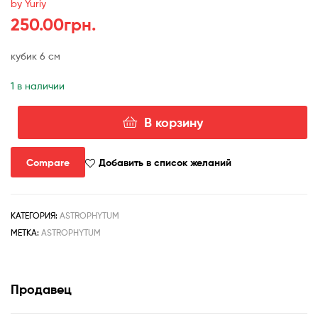
by Yuriy
250.00
грн.
кубик 6 см
1 в наличии
В корзину
Количество
товара
astrophytum
Compare
Добавить в список желаний
super
kabuto
gold
КАТЕГОРИЯ:
ASTROPHYTUM
МЕТКА:
ASTROPHYTUM
Продавец