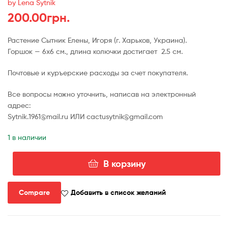
by Lena Sytnik
200.00
грн.
Растение Сытник Елены, Игоря (г. Харьков, Украина).
Горшок — 6х6 см., длина колючки достигает 2.5 см.
Почтовые и куръерские расходы за счет покупателя.
Все вопросы можно уточнить, написав на электронный
адрес:
Sytnik.1961@mail.ru ИЛИ cactusytnik@gmail.com
1 в наличии
В корзину
Количество
товара
Mammillaria
Compare
Добавить в список желаний
nejapensis
(10.16.19)