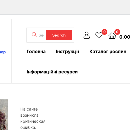
Search
0
0
Search
0.0
for:
Головна
Інструкції
Каталог рослин
hop
Інформаційні ресурси
На сайте
возникла
критическая
ошибка.