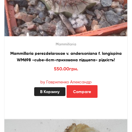
Mammillaria
Mammillaria perezdelarosae v. andersoniana f. longispina
WM698 -cube-6cm-прихована підщепа- рідкість!
550.00
грн.
by Гавриленко Александр
В Корзину
Compare