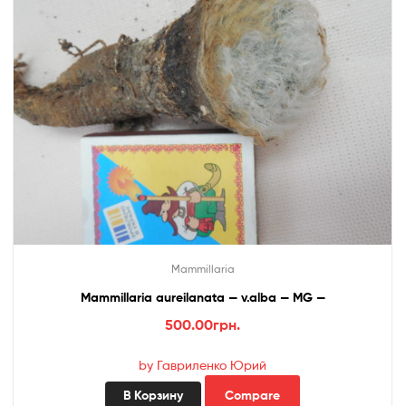
Mammillaria
Mammillaria aureilanata — v.alba — MG —
500.00
грн.
by Гавриленко Юрий
В Корзину
Compare