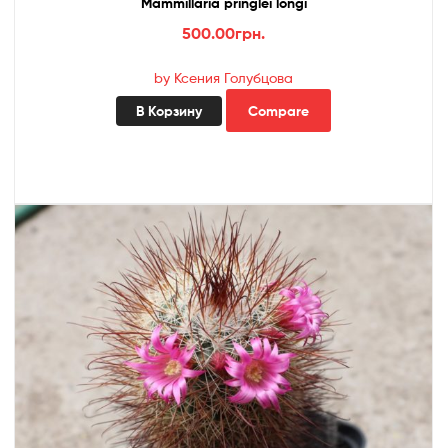
Mammillaria pringlei longi
500.00
грн.
by Ксения Голубцова
В Корзину
Compare