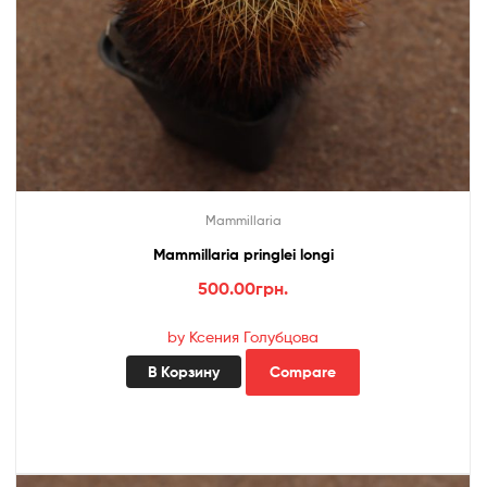
Mammillaria
Mammillaria pringlei longi
500.00
грн.
by Ксения Голубцова
В Корзину
Compare