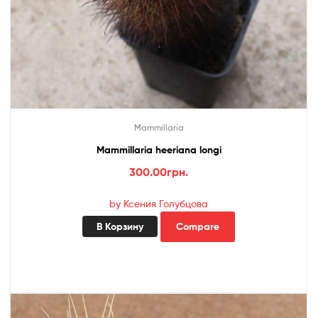
Mammillaria
Mammillaria heeriana longi
300.00
грн.
by Ксения Голубцова
В Корзину
Compare