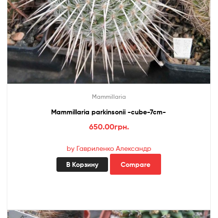
Mammillaria
Mammillaria parkinsonii -cube-7cm-
650.00
грн.
by Гавриленко Александр
В Корзину
Compare