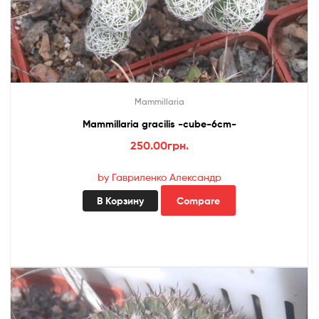
Mammillaria
Mammillaria gracilis -cube-6cm-
250.00
грн.
by Гавриленко Александр
В Корзину
Compare