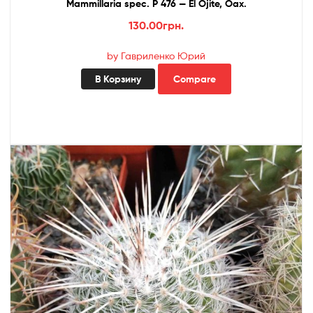
Mammillaria spec. P 476 — El Ojite, Oax.
130.00
грн.
by Гавриленко Юрий
В Корзину
Compare