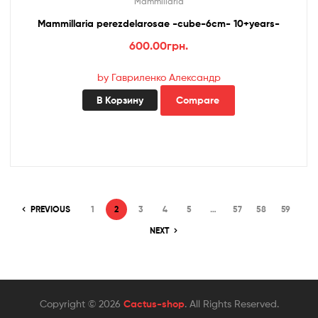
Mammillaria
Mammillaria perezdelarosae -cube-6cm- 10+years-
600.00
грн.
by Гавриленко Александр
В Корзину
Compare
PREVIOUS
1
2
3
4
5
…
57
58
59
NEXT
Copyright © 2026
Cactus-shop
. All Rights Reserved.