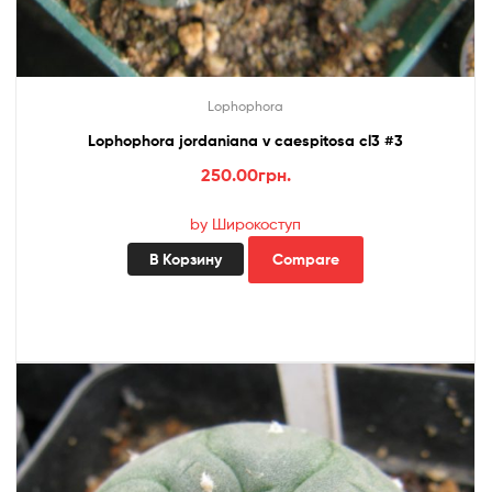
Lophophora
Lophophora jordaniana v caespitosa cl3 #3
250.00
грн.
by Широкоступ
В Корзину
Compare