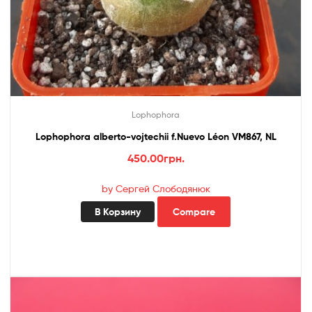
Lophophora
Lophophora alberto-vojtechii f.Nuevo Léon VM867, NL
450.00
грн.
by Сергей Слободянюк
В Корзину
Compare