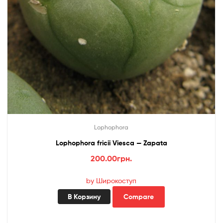
Lophophora
Lophophora fricii Viesca — Zapata
200.00
грн.
by Широкоступ
В Корзину
Compare