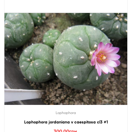
Lophophora
Lophophora jordaniana v caespitosa cl3 #1
300.00
грн.