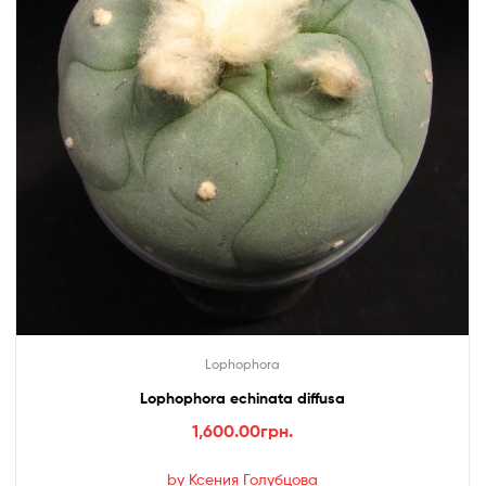
Lophophora
Lophophora echinata diffusa
1,600.00
грн.
by Ксения Голубцова