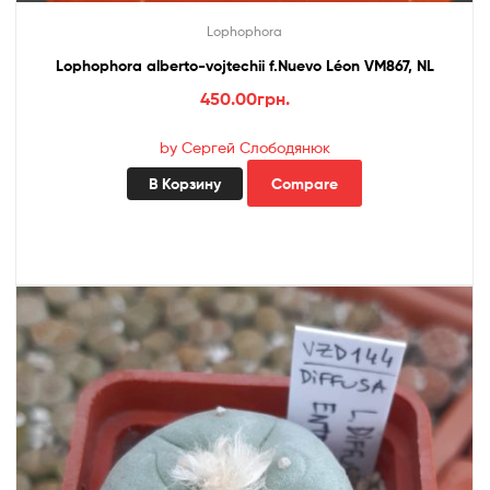
Lophophora
Lophophora alberto-vojtechii f.Nuevo Léon VM867, NL
450.00
грн.
by Сергей Слободянюк
В Корзину
Compare