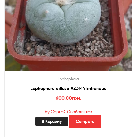
Lophophora
Lophophora diffusa VZD144 Entronque
600.00
грн.
by Сергей Слободянюк
В Корзину
Compare