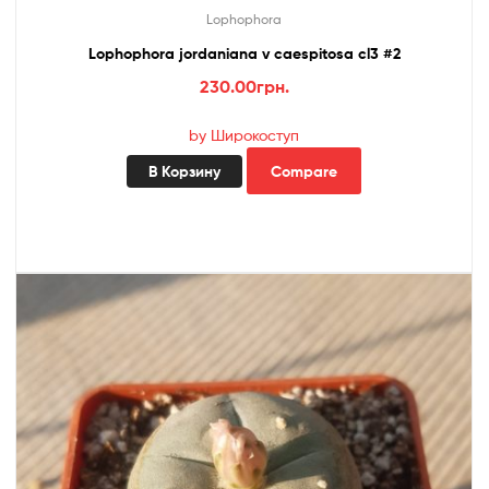
Lophophora
Lophophora jordaniana v caespitosa cl3 #2
230.00
грн.
by Широкоступ
В Корзину
Compare