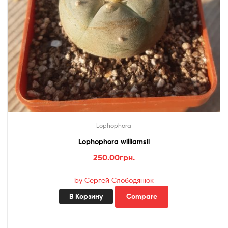
Lophophora
Lophophora williamsii
250.00
грн.
by Сергей Слободянюк
В Корзину
Compare