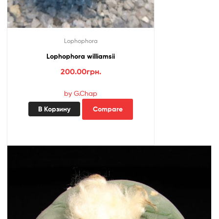
Lophophora
Lophophora williamsii
200.00
грн.
by G.Chap
В Корзину
Compare