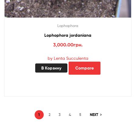
Lophophora
Lophophora jordaniana
3,000.00
грн.
by Lenta Succulenta
В Корзину
Compare
1
2
3
4
5
NEXT