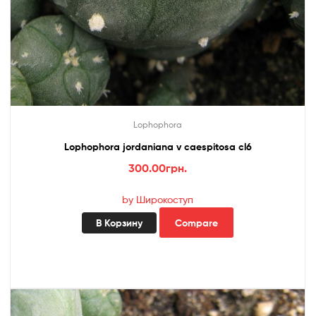
Lophophora
Lophophora jordaniana v caespitosa cl6
300.00
грн.
by Широкоступ
В Корзину
Compare