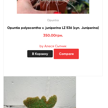
Opuntia
Opuntia polyacantha v. juniperina LZ 536 (syn. Juniperina)
350.00
грн.
by Алеся Сытник
В Корзину
Compare