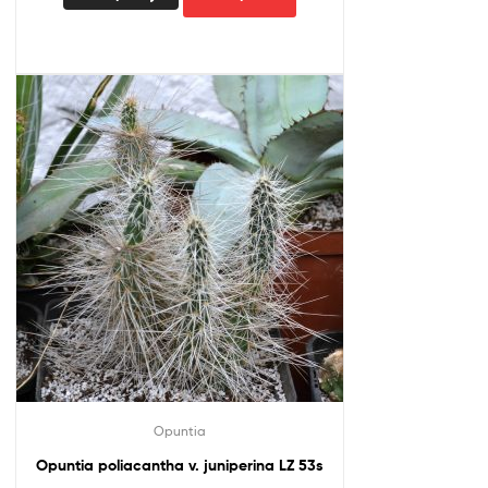
Opuntia
Opuntia poliacantha v. juniperina LZ 53s