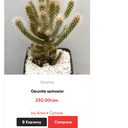
Opuntia
Opuntia spinosior
250.00
грн.
by Алеся Сытник
В Корзину
Compare