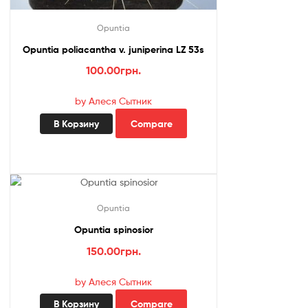
Opuntia
Opuntia poliacantha v. juniperina LZ 53s
100.00
грн.
by Алеся Сытник
В Корзину
Compare
Opuntia
Opuntia spinosior
150.00
грн.
by Алеся Сытник
В Корзину
Compare