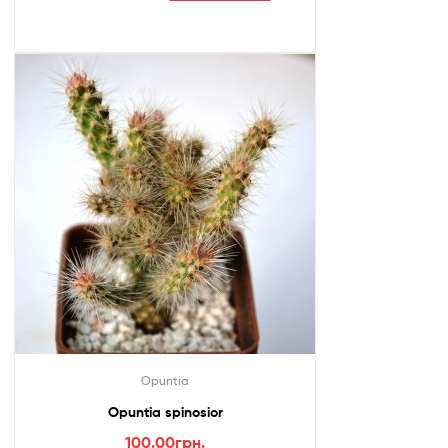
Opuntia
Opuntia spinosior
100.00
грн.