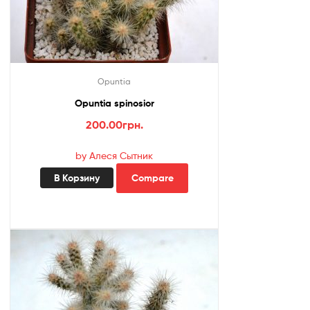
Opuntia
Opuntia spinosior
200.00
грн.
by Алеся Сытник
В Корзину
Compare