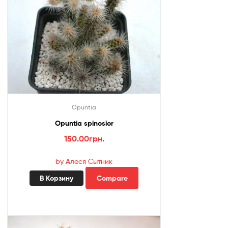
Opuntia
Opuntia spinosior
150.00
грн.
by Алеся Сытник
В Корзину
Compare