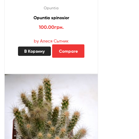
Opuntia
Opuntia spinosior
100.00
грн.
by Алеся Сытник
В Корзину
Compare