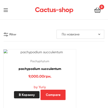
0
Cactus-shop
Menu
Filter
Pachyphytum
pachypodium succulentum
9,000.00
грн.
by Yuriy
В Корзину
Compare