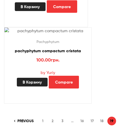
В Корзину
Compare
Pachyphytum
pachyphytum compactum cristata
100.00
грн.
by Yuriy
В Корзину
Compare
PREVIOUS
1
2
3
…
16
17
18
19