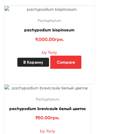
Pachyphytum
pachypodium bispinosum
9,000.00
грн.
by Yuriy
В Корзину
Compare
Pachyphytum
pachypodium brevicaule белый цветок
950.00
грн.
by Yuriy