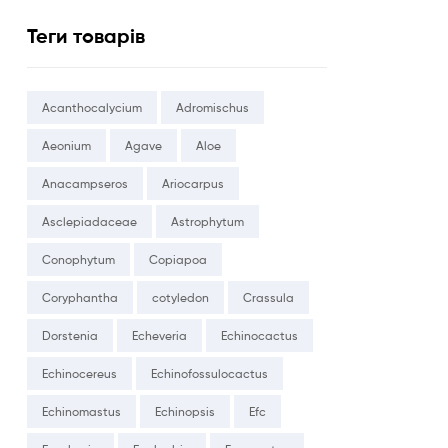
Теги товарів
Acanthocalycium
Adromischus
Aeonium
Agave
Aloe
Anacampseros
Ariocarpus
Asclepiadaceae
Astrophytum
Conophytum
Copiapoa
Coryphantha
cotyledon
Crassula
Dorstenia
Echeveria
Echinocactus
Echinocereus
Echinofossulocactus
Echinomastus
Echinopsis
Efc