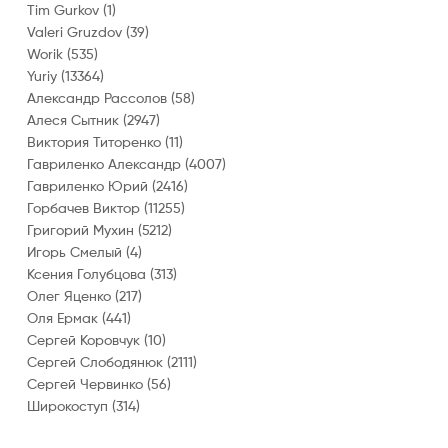
Tim Gurkov
(1)
Valeri Gruzdov
(39)
Worik
(535)
Yuriy
(13364)
Александр Рассолов
(58)
Алеся Сытник
(2947)
Виктория Титоренко
(11)
Гавриленко Александр
(4007)
Гавриленко Юрий
(2416)
Горбачев Виктор
(11255)
Григорий Мухин
(5212)
Игорь Смелый
(4)
Ксения Голубцова
(313)
Олег Яценко
(217)
Оля Ермак
(441)
Сергей Коровчук
(10)
Сергей Слободянюк
(2111)
Сергей Червинко
(56)
Широкоступ
(314)