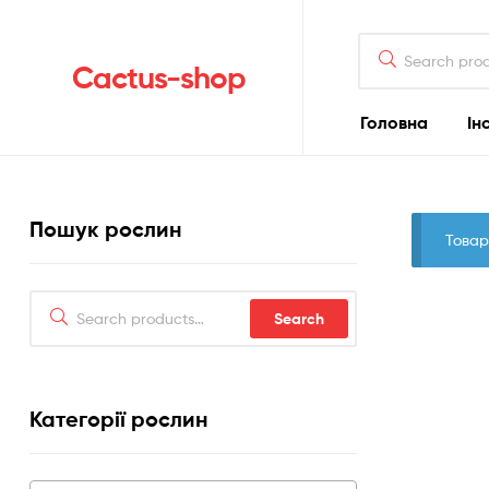
Search
for:
Cactus-shop
Головна
Ін
Пошук рослин
Товар
Search
Search
for:
Категорії рослин