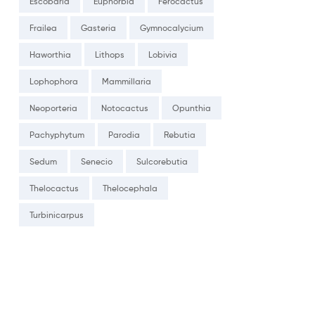
Escobaria
Euphorbia
Ferocactus
Frailea
Gasteria
Gymnocalycium
Haworthia
Lithops
Lobivia
Lophophora
Mammillaria
Neoporteria
Notocactus
Opunthia
Pachyphytum
Parodia
Rebutia
Sedum
Senecio
Sulcorebutia
Thelocactus
Thelocephala
Turbinicarpus