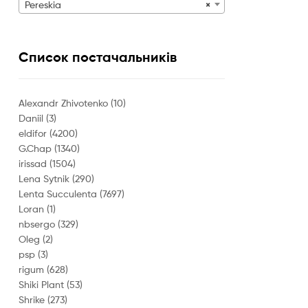
Pereskia
×
Список постачальників
Alexandr Zhivotenko
(10)
Daniil
(3)
eldifor
(4200)
G.Chap
(1340)
irissad
(1504)
Lena Sytnik
(290)
Lenta Succulenta
(7697)
Loran
(1)
nbsergo
(329)
Oleg
(2)
psp
(3)
rigum
(628)
Shiki Plant
(53)
Shrike
(273)