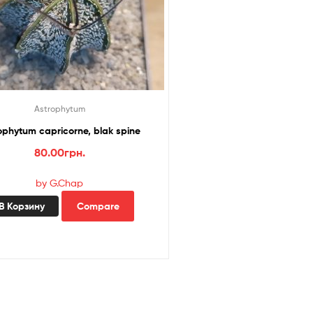
Astrophytum
ophytum capricorne, blak spine
80.00
грн.
by G.Chap
В Корзину
Compare