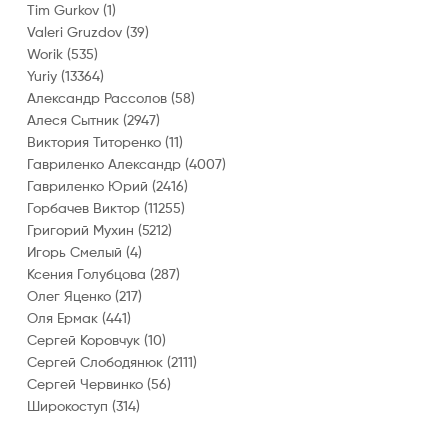
Tim Gurkov
(1)
Valeri Gruzdov
(39)
Worik
(535)
Yuriy
(13364)
Александр Рассолов
(58)
Алеся Сытник
(2947)
Виктория Титоренко
(11)
Гавриленко Александр
(4007)
Гавриленко Юрий
(2416)
Горбачев Виктор
(11255)
Григорий Мухин
(5212)
Игорь Смелый
(4)
Ксения Голубцова
(287)
Олег Яценко
(217)
Оля Ермак
(441)
Сергей Коровчук
(10)
Сергей Слободянюк
(2111)
Сергей Червинко
(56)
Широкоступ
(314)