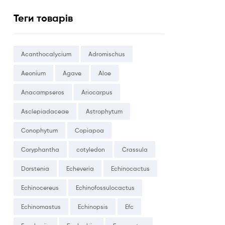
Теги товарів
Acanthocalycium
Adromischus
Aeonium
Agave
Aloe
Anacampseros
Ariocarpus
Asclepiadaceae
Astrophytum
Conophytum
Copiapoa
Coryphantha
cotyledon
Crassula
Dorstenia
Echeveria
Echinocactus
Echinocereus
Echinofossulocactus
Echinomastus
Echinopsis
Efc