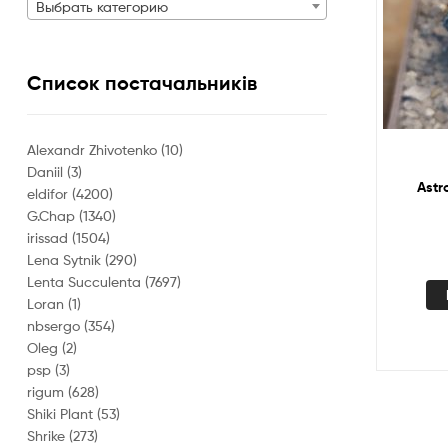
Выбрать категорию
Список постачальників
Alexandr Zhivotenko
(10)
Daniil
(3)
Astr
eldifor
(4200)
G.Chap
(1340)
irissad
(1504)
Lena Sytnik
(290)
Lenta Succulenta
(7697)
Loran
(1)
nbsergo
(354)
Oleg
(2)
psp
(3)
rigum
(628)
Shiki Plant
(53)
Shrike
(273)