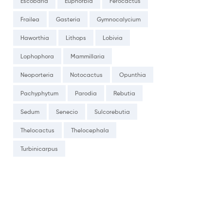
Escobaria
Euphorbia
Ferocactus
Frailea
Gasteria
Gymnocalycium
Haworthia
Lithops
Lobivia
Lophophora
Mammillaria
Neoporteria
Notocactus
Opunthia
Pachyphytum
Parodia
Rebutia
Sedum
Senecio
Sulcorebutia
Thelocactus
Thelocephala
Turbinicarpus