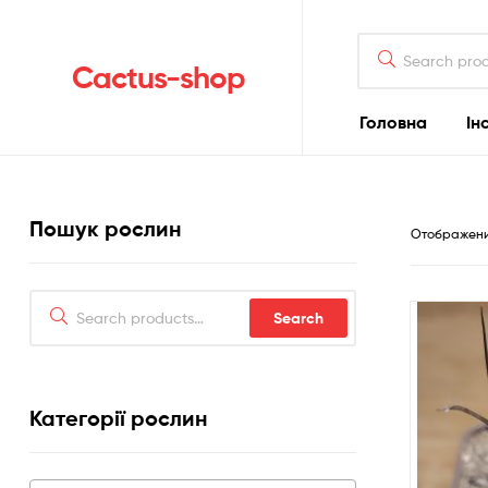
Search
for:
Cactus-shop
Головна
Ін
Пошук рослин
Отображени
Search
Search
for:
Категорії рослин