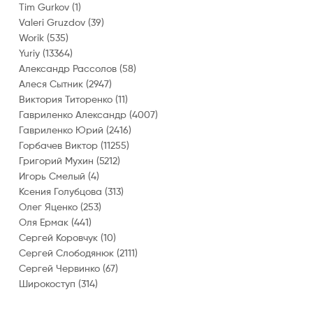
Tim Gurkov
(1)
Valeri Gruzdov
(39)
Worik
(535)
Yuriy
(13364)
Александр Рассолов
(58)
Алеся Сытник
(2947)
Виктория Титоренко
(11)
Гавриленко Александр
(4007)
Гавриленко Юрий
(2416)
Горбачев Виктор
(11255)
Григорий Мухин
(5212)
Игорь Смелый
(4)
Ксения Голубцова
(313)
Олег Яценко
(253)
Оля Ермак
(441)
Сергей Коровчук
(10)
Сергей Слободянюк
(2111)
Сергей Червинко
(67)
Широкоступ
(314)