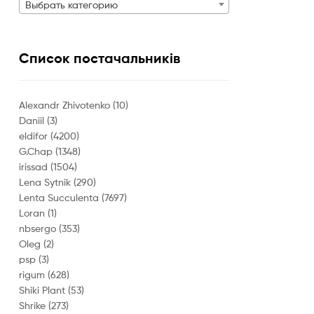
Выбрать категорию
Список постачальників
Alexandr Zhivotenko
(10)
Daniil
(3)
eldifor
(4200)
G.Chap
(1348)
irissad
(1504)
Lena Sytnik
(290)
Lenta Succulenta
(7697)
Loran
(1)
nbsergo
(353)
Oleg
(2)
psp
(3)
rigum
(628)
Shiki Plant
(53)
Shrike
(273)