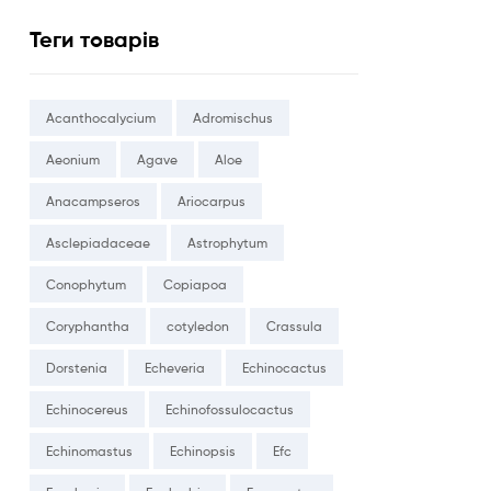
Теги товарів
Acanthocalycium
Adromischus
Aeonium
Agave
Aloe
Anacampseros
Ariocarpus
Asclepiadaceae
Astrophytum
Conophytum
Copiapoa
Coryphantha
cotyledon
Crassula
Dorstenia
Echeveria
Echinocactus
Echinocereus
Echinofossulocactus
Echinomastus
Echinopsis
Efc