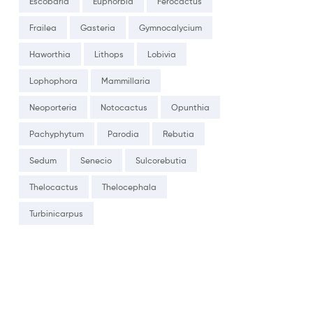
Escobaria
Euphorbia
Ferocactus
Frailea
Gasteria
Gymnocalycium
Haworthia
Lithops
Lobivia
Lophophora
Mammillaria
Neoporteria
Notocactus
Opunthia
Pachyphytum
Parodia
Rebutia
Sedum
Senecio
Sulcorebutia
Thelocactus
Thelocephala
Turbinicarpus