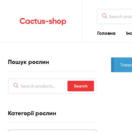
Search
for:
Cactus-shop
Головна
Ін
Пошук рослин
Товар
Search
Search
for:
Категорії рослин