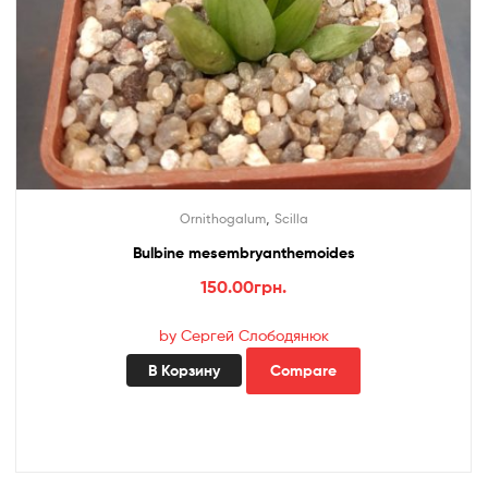
,
Ornithogalum
Scilla
Bulbine mesembryanthemoides
150.00
грн.
by Сергей Слободянюк
В Корзину
Compare