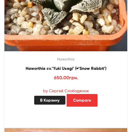
Haworthia
Haworthia cv.’Yuki Usagi’ (=’Snow Rabbit’)
650.00
грн.
by Сергей Слободянюк
В Корзину
Compare