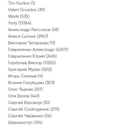
Tim Gurkov
(1)
Valeri Gruzdov
(39)
Worik
(535)
Yuriy
(13364)
Александр Рассолов
(58)
Алеся Сытник
(2947)
Виктория Титоренко
(11)
Гавриленко Александр
(4007)
Гавриленко Юрий
(2416)
Горбачев Виктор
(11255)
Григорий Мухин
(5212)
Игорь Смелый
(4)
Ксения Голубцова
(303)
Олег Яценко
(217)
Оля Ермак
(441)
Сергей Коровчук
(10)
Сергей Слободянюк
(2111)
Сергей Червинко
(56)
Широкоступ
(314)