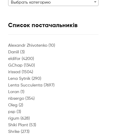
Выбрать категорию
Список постачальників
Alexandr Zhivotenko
(10)
Daniil
(3)
eldifor
(4200)
G.Chap
(1340)
irissad
(1504)
Lena Sytnik
(290)
Lenta Succulenta
(7697)
Loran
(1)
nbsergo
(354)
Oleg
(2)
psp
(3)
rigum
(628)
Shiki Plant
(53)
Shrike
(273)