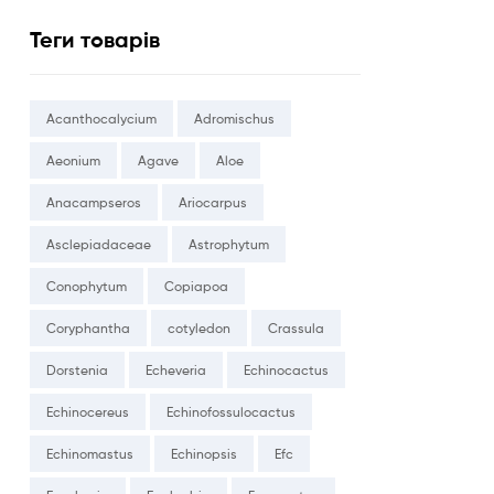
Теги товарів
Acanthocalycium
Adromischus
Aeonium
Agave
Aloe
Anacampseros
Ariocarpus
Asclepiadaceae
Astrophytum
Conophytum
Copiapoa
Coryphantha
cotyledon
Crassula
Dorstenia
Echeveria
Echinocactus
Echinocereus
Echinofossulocactus
Echinomastus
Echinopsis
Efc