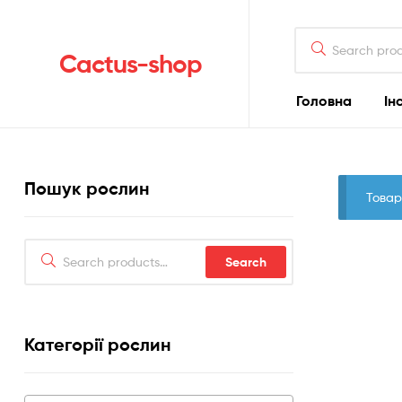
Search
for:
Cactus-shop
Головна
Ін
Пошук рослин
Товар
Search
Search
for:
Категорії рослин