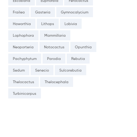
Escobaria
Euphorbia
Ferocactus
Frailea
Gasteria
Gymnocalycium
Haworthia
Lithops
Lobivia
Lophophora
Mammillaria
Neoporteria
Notocactus
Opunthia
Pachyphytum
Parodia
Rebutia
Sedum
Senecio
Sulcorebutia
Thelocactus
Thelocephala
Turbinicarpus