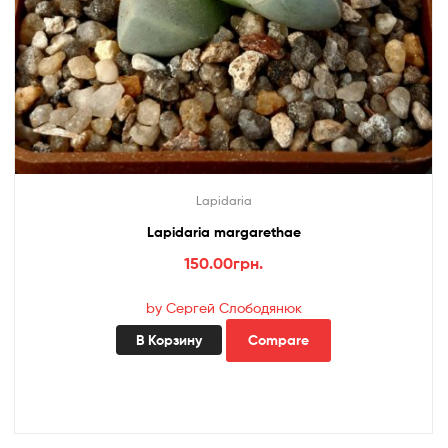
Lapidaria
Lapidaria margarethae
150.00
грн.
by Сергей Слободянюк
В Корзину
Compare